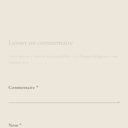
Laisser un commentaire
Votre adresse e-mail ne sera pas publiée.
Les champs obligatoires sont
indiqués avec
*
Commentaire
*
Nom
*