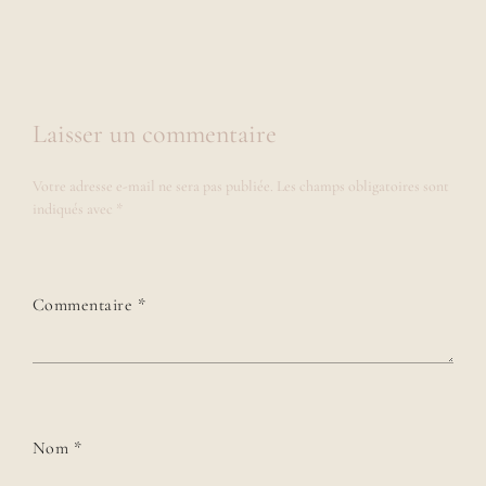
Laisser un commentaire
Votre adresse e-mail ne sera pas publiée.
Les champs obligatoires sont
indiqués avec
*
Commentaire
*
Nom
*