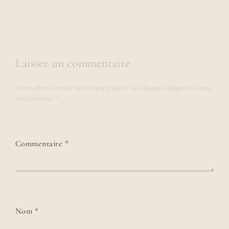
Laisser un commentaire
Votre adresse e-mail ne sera pas publiée.
Les champs obligatoires sont
indiqués avec
*
Commentaire
*
Nom
*