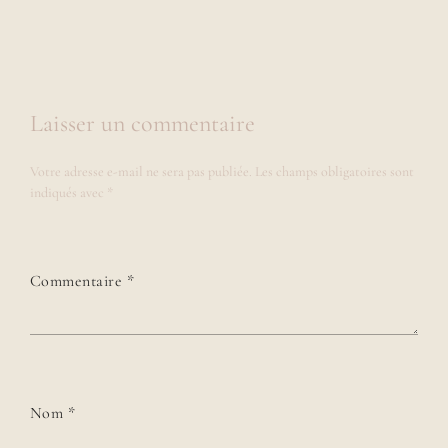
Laisser un commentaire
Votre adresse e-mail ne sera pas publiée.
Les champs obligatoires sont
indiqués avec
*
Commentaire
*
Nom
*