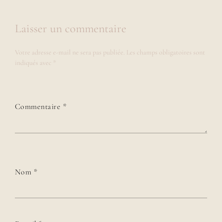
Laisser un commentaire
Votre adresse e-mail ne sera pas publiée.
Les champs obligatoires sont
indiqués avec
*
Commentaire
*
Nom
*