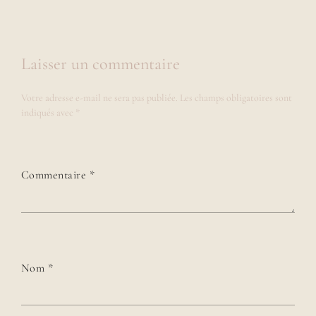
Laisser un commentaire
Votre adresse e-mail ne sera pas publiée.
Les champs obligatoires sont
indiqués avec
*
Commentaire
*
Nom
*