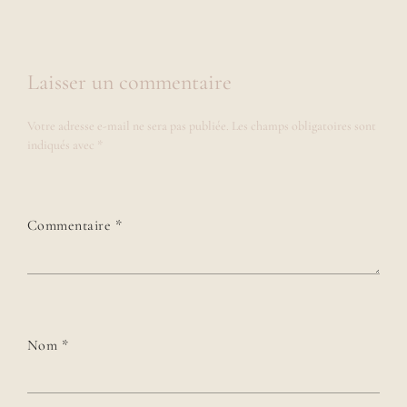
Laisser un commentaire
Votre adresse e-mail ne sera pas publiée.
Les champs obligatoires sont
indiqués avec
*
Commentaire
*
Nom
*