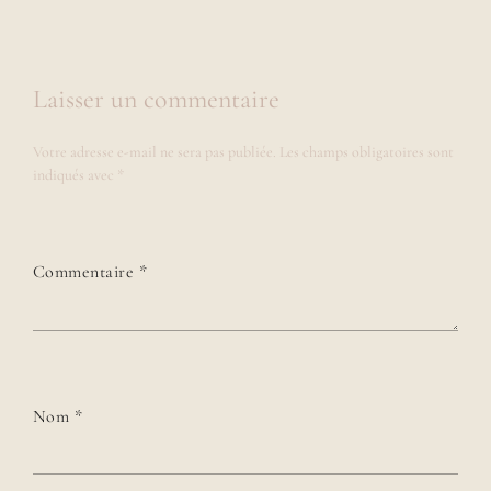
Laisser un commentaire
Votre adresse e-mail ne sera pas publiée.
Les champs obligatoires sont
indiqués avec
*
Commentaire
*
Nom
*