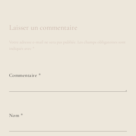
Laisser un commentaire
Votre adresse e-mail ne sera pas publiée.
Les champs obligatoires sont
indiqués avec
*
Commentaire
*
Nom
*