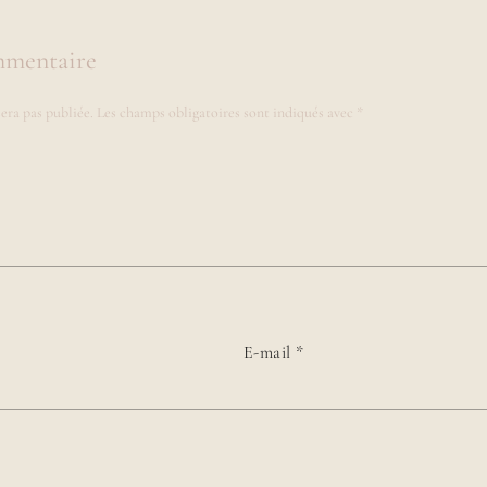
mmentaire
era pas publiée.
Les champs obligatoires sont indiqués avec
*
E-mail
*