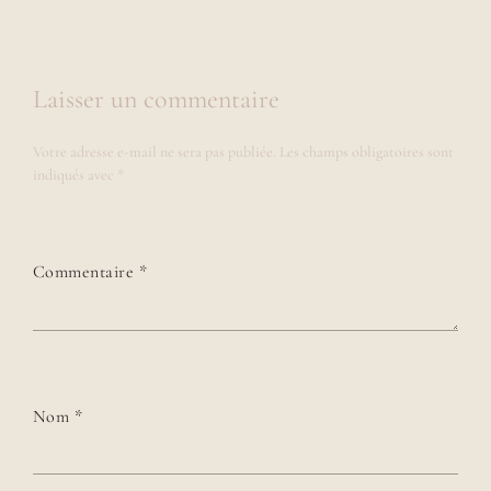
Laisser un commentaire
Votre adresse e-mail ne sera pas publiée.
Les champs obligatoires sont
indiqués avec
*
Commentaire
*
Nom
*