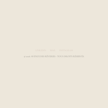
Avenue des Rêveries par Laura Gauthier
LINKEDIN
MAIL
INSTAGRAM
© 2026 AVENUE DES RÊVERIES - TOUS DROITS RÉSERVÉS.