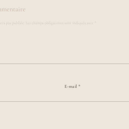
mmentaire
era pas publiée.
Les champs obligatoires sont indiqués avec
*
E-mail
*