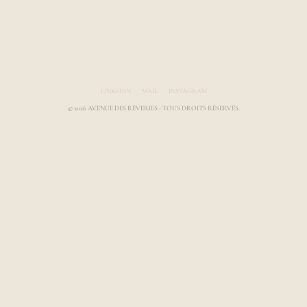
Avenue des Rêveries par Laura Gauthier
LINKEDIN
MAIL
INSTAGRAM
© 2026 AVENUE DES RÊVERIES - TOUS DROITS RÉSERVÉS.