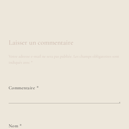
Laisser un commentaire
Votre adresse e-mail ne sera pas publiée.
Les champs obligatoires sont
indiqués avec
*
Commentaire
*
Nom
*