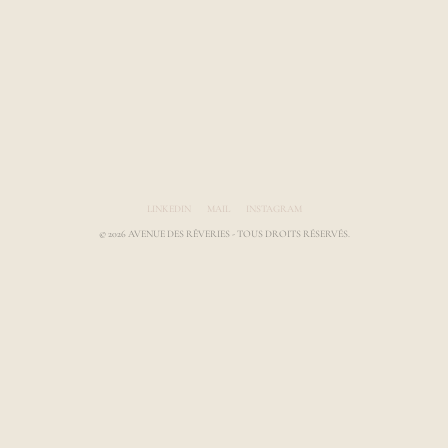
Avenue des Rêveries par Laura Gauthier
LINKEDIN
MAIL
INSTAGRAM
© 2026 AVENUE DES RÊVERIES - TOUS DROITS RÉSERVÉS.