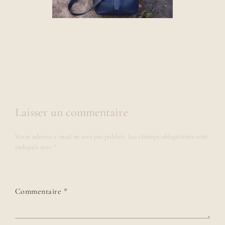
Laisser un commentaire
Votre adresse e-mail ne sera pas publiée.
Les champs obligatoires sont
indiqués avec
*
Commentaire
*