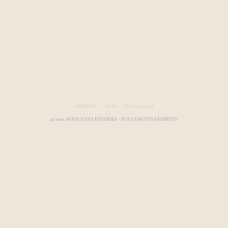
Avenue des Rêveries par Laura Gauthier
LINKEDIN
MAIL
INSTAGRAM
© 2026 AVENUE DES RÊVERIES - TOUS DROITS RÉSERVÉS.