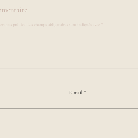
mmentaire
era pas publiée.
Les champs obligatoires sont indiqués avec
*
E-mail
*