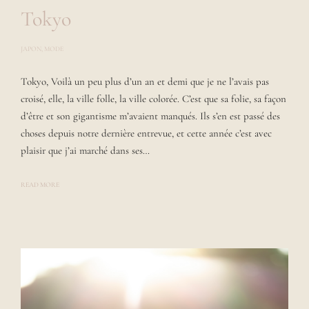
Tokyo
JAPON
,
MODE
P
O
S
Tokyo, Voilà un peu plus d’un an et demi que je ne l’avais pas
T
E
croisé, elle, la ville folle, la ville colorée. C’est que sa folie, sa façon
D
B
d’être et son gigantisme m’avaient manqués. Ils s’en est passé des
Y
choses depuis notre dernière entrevue, et cette année c’est avec
L
A
plaisir que j’ai marché dans ses…
U
R
A
READ MORE