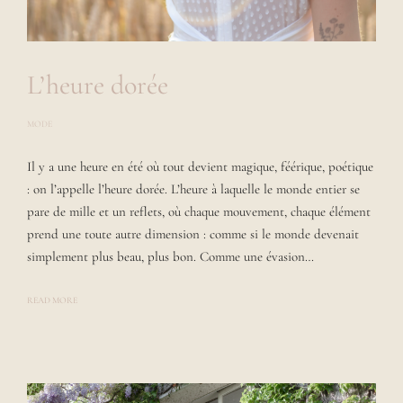
L’heure dorée
MODE
P
O
S
Il y a une heure en été où tout devient magique, féérique, poétique
T
E
: on l’appelle l’heure dorée. L’heure à laquelle le monde entier se
D
B
pare de mille et un reflets, où chaque mouvement, chaque élément
Y
prend une toute autre dimension : comme si le monde devenait
L
A
simplement plus beau, plus bon. Comme une évasion…
U
R
A
READ MORE