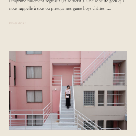
l’imprimé follement régressif (et addictif!). Une robe de geek qui
L
A
nous rappelle à tous ou presque nos game boys chéries ..…
U
R
A
READ MORE