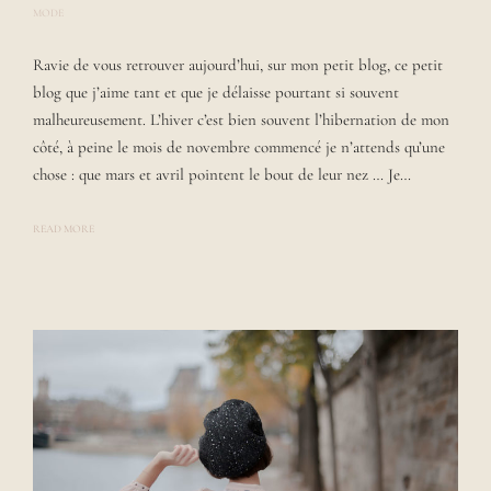
MODE
P
O
S
Ravie de vous retrouver aujourd’hui, sur mon petit blog, ce petit
T
E
blog que j’aime tant et que je délaisse pourtant si souvent
D
B
malheureusement. L’hiver c’est bien souvent l’hibernation de mon
Y
côté, à peine le mois de novembre commencé je n’attends qu’une
L
A
chose : que mars et avril pointent le bout de leur nez … Je…
U
R
A
READ MORE