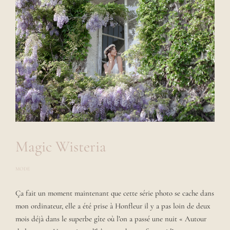
Magic Wisteria
MODE
P
O
S
Ça fait un moment maintenant que cette série photo se cache dans
T
E
mon ordinateur, elle a été prise à Honfleur il y a pas loin de deux
D
B
mois déjà dans le superbe gîte où l’on a passé une nuit « Autour
Y