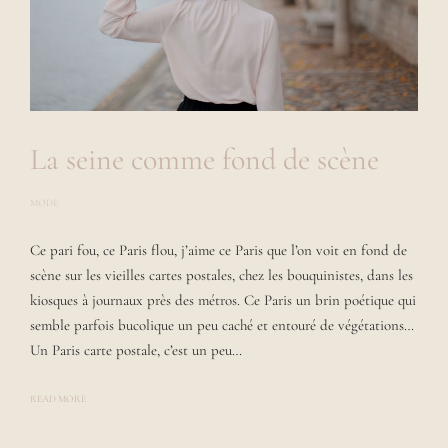
La seine comme fond de scène
MODE
P
O
S
Ce pari fou, ce Paris flou, j’aime ce Paris que l’on voit en fond de
T
E
scène sur les vieilles cartes postales, chez les bouquinistes, dans les
D
B
kiosques à journaux près des métros. Ce Paris un brin poétique qui
Y
semble parfois bucolique un peu caché et entouré de végétations…
L
A
Un Paris carte postale, c’est un peu…
U
R
A
READ MORE