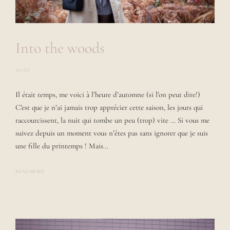
Into the woods
MODE
P
O
S
Il était temps, me voici à l’heure d’automne (si l’on peut dire!)
T
E
C’est que je n’ai jamais trop apprécier cette saison, les jours qui
D
B
raccourcissent, la nuit qui tombe un peu (trop) vite … Si vous me
Y
suivez depuis un moment vous n’êtes pas sans ignorer que je suis
L
A
une fille du printemps ! Mais…
U
R
A
READ MORE