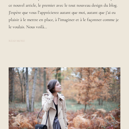
E
ce nouvel article, le premier avec le tout nouveau design du blog.
D
B
J’espère que vous l’apprécierez autant que moi, autant que j’ai eu
Y
plaisir à le mettre en place, à l’imaginer et à le façonner comme je
L
A
le voulais. Nous voilà…
U
R
A
READ MORE