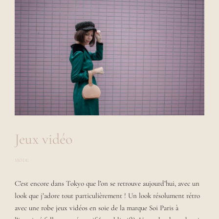
Jeux vidéo
MODE
P
O
S
C’est encore dans Tokyo que l’on se retrouve aujourd’hui, avec un
T
E
look que j’adore tout particulièrement ! Un look résolument rétro
D
B
avec une robe jeux vidéos en soie de la marque Soi Paris à
Y