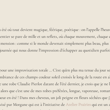
n été où tout devient magique, féérique, poétique : on l’appelle l’heur
 entier se pare de mille et un reflets, où chaque mouvement, chaque
dimension : comme si le monde devenait simplement plus beau, plu
 journée qui nous donne l’impression d’échapper au quotidien parfo
 pour une improvisation totale … C’est qu’en plus ma tenue du jour se
mbiance de ces champs couleur soleil croisés le long de la route en a
 une robe Claudie Pierlot datant de l’été dernier, je crois que je ne l
 alors que c’est une de mes robes préférées, longue, vaporeuse, roman
heur en été ! Dans mes cheveux, un joli peigne en fleurs séchées que j’a
visé par Morgane qui est à l’initiative de
Atelier Prairies
qui est un a