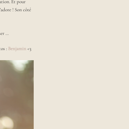
éation. Et pour
l’adore ! Son côté
ser …
os :
Benjamin
<3