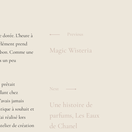
Navigation
des
Previous
e dorée. L’heure à
 élément prend
Magic Wisteria
articles
s bon. Comme une
is un peu
 prêtait
Next
llant chez
’avais jamais
Une histoire de
tique à souhait et
parfums, Les Eaux
i réalisé lors
de Chanel
telier de création