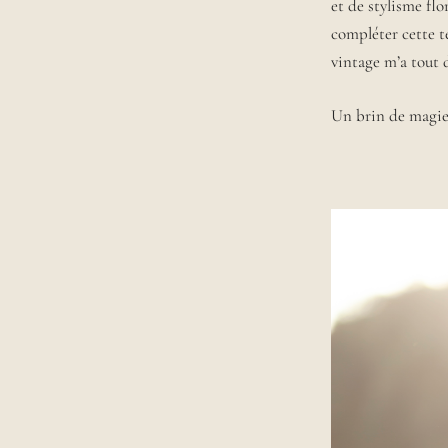
et de stylisme flo
u
compléter cette 
s
e
vintage m’a tout d
d
e
Un brin de magie 
2
9
a
n
s
a
i
m
a
n
t
p
a
r
d