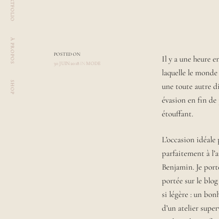
PORTFOLIO
À PROPOS
POSTED ON
Il y a une heure e
30 JUIN 2018
IN
MODE
laquelle le monde
A
SHOP
U
une toute autre 
T
évasion en fin de
H
O
étouffant.
R
L
L
a
A
U
L’occasion idéale
u
R
r
parfaitement à l’a
A
a
Benjamin. Je porte
,
portée sur le blog
r
si légère : un bon
ê
v
d’un atelier super
e