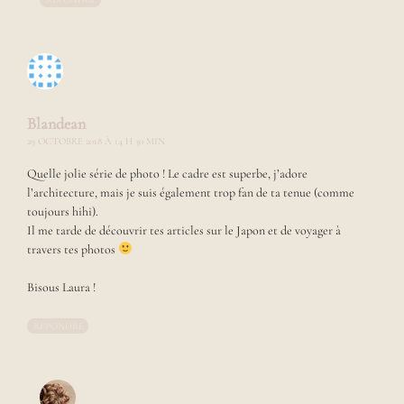
e
m
o
d
e
e
t
Blandean
d
29 OCTOBRE 2018 À 14 H 30 MIN
e
s
Quelle jolie série de photo ! Le cadre est superbe, j’adore
e
l’architecture, mais je suis également trop fan de ta tenue (comme
t
toujours hihi).
d
Il me tarde de découvrir tes articles sur le Japon et de voyager à
e
travers tes photos
s
i
Bisous Laura !
g
n
,
RÉPONDRE
c
e
b
l