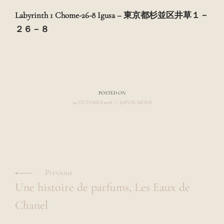
Labyrinth 1 Chome-26-8 Igusa – 東京都杉並区井草１－
２６－８
POSTED ON
24 OCTOBRE 2018
IN
JAPON
,
MODE
A
U
T
H
Navigation
O
R
L
des
L
a
A
Previous
u
articles
U
Une histoire de parfums, Les Eaux de
R
r
A
a
Chanel
,
r