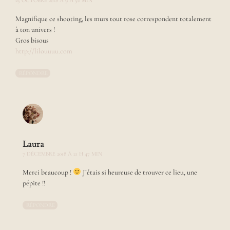
25 OCTOBRE 2018 À 9 H 56 MIN
s
s
Magnifique ce shooting, les murs tout rose correspondent totalement
u
à ton univers !
s
Gros bisous
t
http://lilouuuu.com
o
u
t
RÉPONDRE
r
a
c
o
n
t
e
Laura
r
7 DÉCEMBRE 2018 À 21 H 47 MIN
d
e
Merci beaucoup !
J’étais si heureuse de trouver ce lieu, une
j
pépite !!
o
l
RÉPONDRE
i
e
s