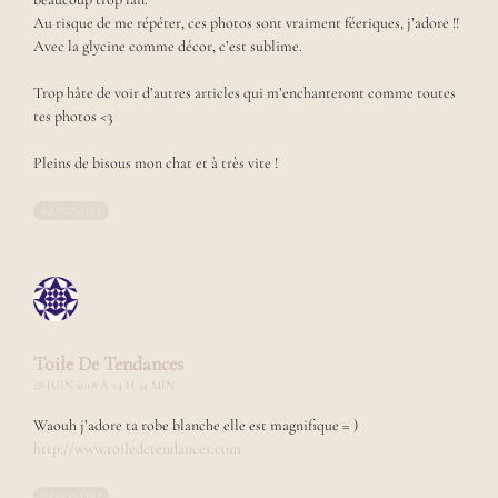
e
Au risque de me répéter, ces photos sont vraiment féeriques, j’adore !!
e
t
Avec la glycine comme décor, c’est sublime.
d
e
Trop hâte de voir d’autres articles qui m’enchanteront comme toutes
s
tes photos <3
e
t
Pleins de bisous mon chat et à très vite !
d
e
s
RÉPONDRE
i
g
n
,
c
e
Toile De Tendances
b
l
28 JUIN 2018 À 14 H 34 MIN
o
g
Waouh j’adore ta robe blanche elle est magnifique = )
e
http://www.toiledetendances.com
s
t
RÉPONDRE