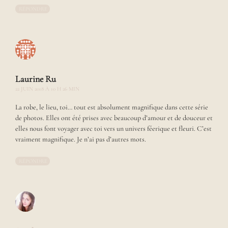
o
RÉPONDRE
u
t
r
a
c
o
n
Laurine Ru
t
22 JUIN 2018 À 10 H 26 MIN
e
r
La robe, le lieu, toi… tout est absolument magnifique dans cette série
d
de photos. Elles ont été prises avec beaucoup d’amour et de douceur et
e
elles nous font voyager avec toi vers un univers féerique et fleuri. C’est
j
vraiment magnifique. Je n’ai pas d’autres mots.
o
l
RÉPONDRE
i
e
s
h
i
s
t