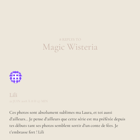
e
d
e
2
9
a
n
8 REPLYS TO
Magic Wisteria
s
a
i
m
a
n
t
p
a
Lili
r
22 JUIN 2018 À 8 H 57 MIN
d
e
Ces photos sont absolument sublimes ma Laura, et toi aussi
s
d’ailleurs… Je pense d’ailleurs que cette série est ma préférée depuis
s
tes débuts tant ses photos semblent sortir d’un conte de fées. Je
u
t’embrasse fort ! Lili
s
t