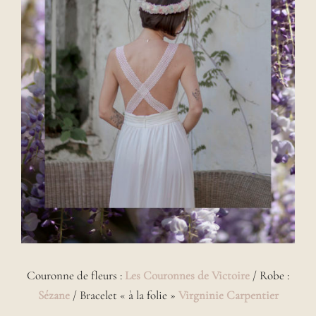
Couronne de fleurs :
Les Couronnes de Victoire
/ Robe :
Sézane
/ Bracelet « à la folie »
Virgninie Carpentier