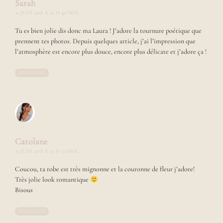
Sarah
o
i
22 JUIN 2018 À 16 H 40 MIN
r
Tu es bien jolie dis donc ma Laura ! J’adore la tournure poétique que
e
s
prennent tes photos. Depuis quelques article, j’ai l’impression que
a
l’atmosphère est encore plus douce, encore plus délicate et j’adore ça !
v
e
RÉPONDRE
c
d
e
b
e
l
l
Carolane
e
23 JUIN 2018 À 19 H 52 MIN
s
i
Coucou, ta robe est très mignonne et la couronne de fleur j’adore!
m
Très jolie look romantique
a
Bisous
g
e
s
RÉPONDRE
.