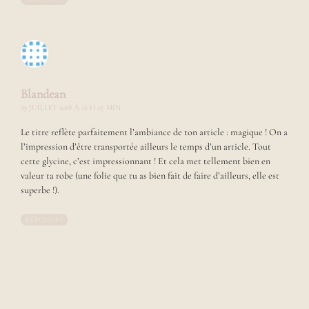
m
o
n
c
a
r
n
Blandean
e
29 JUILLET 2018 À 16 H 07 MIN
t
d
Le titre reflète parfaitement l’ambiance de ton article : magique ! On a
'
l’impression d’être transportée ailleurs le temps d’un article. Tout
i
cette glycine, c’est impressionnant ! Et cela met tellement bien en
n
valeur ta robe (une folie que tu as bien fait de faire d’ailleurs, elle est
s
superbe !).
p
i
r
RÉPONDRE
a
t
i
o
n
d
e