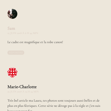
P
a
s
s
i
o
Sam
n
25 JUIN 2018 À 6 H 44 MIN
n
é
Le cadre est magnifique et la robe canon!
e
d
RÉPONDRE
e
p
h
o
t
o
,
Marie-Charlotte
d
25 JUIN 2018 À 23 H 24 MIN
e
m
Très bel article ma Laura, tes photos sont toujours aussi belles et de
o
plus en plus féeriques. Cette série ne déroge pas à la règle et j’en suis
d
beaucoup trop fan.