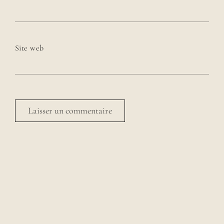
Site web
Avenue des Rêveries par Laura Gauthier