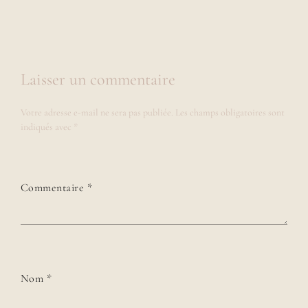
Laisser un commentaire
Votre adresse e-mail ne sera pas publiée.
Les champs obligatoires sont
indiqués avec
*
Commentaire
*
Nom
*