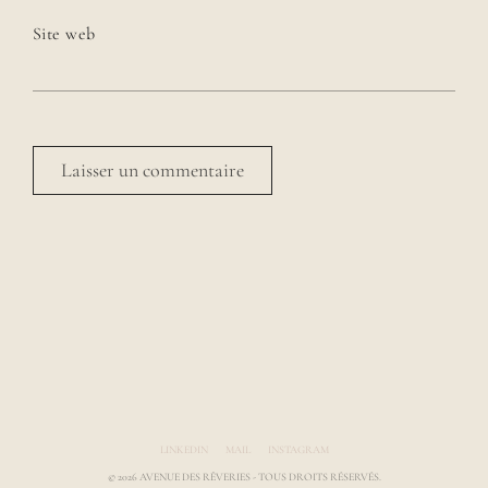
Site web
Avenue des Rêveries par Laura Gauthier
LINKEDIN
MAIL
INSTAGRAM
© 2026 AVENUE DES RÊVERIES - TOUS DROITS RÉSERVÉS.