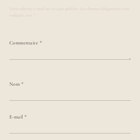
Votre adresse e-mail ne sera pas publiée.
Les champs obligatoires sont
indiqués avec
*
Commentaire
*
Nom
*
E-mail
*