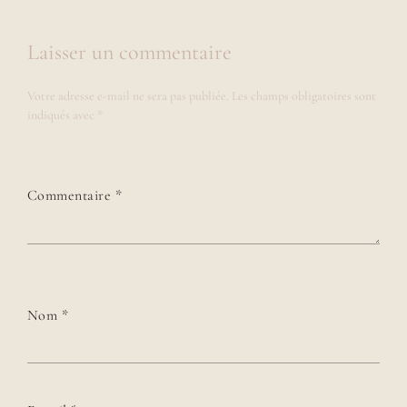
Laisser un commentaire
Votre adresse e-mail ne sera pas publiée.
Les champs obligatoires sont
indiqués avec
*
Commentaire
*
Nom
*