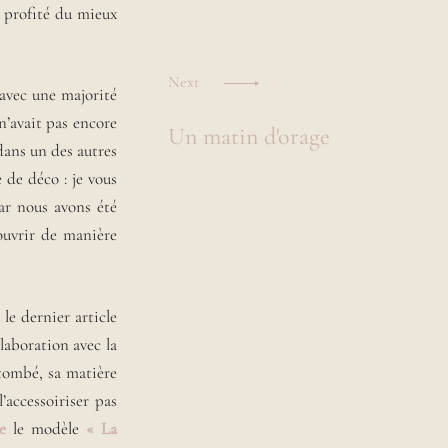
 profité du mieux
Next
 avec une majorité
n’avait pas encore
Un matin d'orage
dans un des autres
 de déco : je vous
ar nous avons été
ouvrir de manière
le dernier article
boration avec la
 tombé, sa matière
accessoiriser pas
e
le modèle
« La