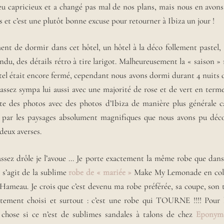
eu capricieux et a changé pas mal de nos plans, mais nous en avons
 et c’est une plutôt bonne excuse pour retourner à Ibiza un jour !
ment de dormir dans cet hôtel, un hôtel à la déco follement pastel,
ndu, des détails rétro à tire larigot. Malheureusement la « saison » 
el était encore fermé, cependant nous avons dormi durant 4 nuits 
assez sympa lui aussi avec une majorité de rose et de vert en terme
ite des photos avec des photos d’Ibiza de manière plus générale c
s par les paysages absolument magnifiques que nous avons pu déc
 deux averses.
assez drôle je l’avoue … Je porte exactement la même robe que dans 
l s’agit de la sublime
robe de « mariée »
Make My Lemonade en colla
 Hameau. Je crois que c’est devenu ma robe préférée, sa coupe, son
itement choisi et surtout : c’est une robe qui TOURNE !!!! Pour l’
chose si ce n’est de sublimes sandales à talons de chez
Eponym