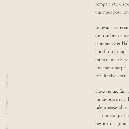
temps a été un p
R
L
L
que nous pouvions
a
A
U
u
R
r
Je rêvais secrète
A
a
de rose bien ente
,
commencé et l’hôt
r
hôtels du groupe 
ê
v
montrerai très v
e
follement surpri
u
très furtive entre
ACCUEIL
s
e
d
Côté tenue, fait 
e
mode posté ici, i
LE BLOG
2
talentueuse Elise
9
a
… tout est parfa
u
t
o
g
g
l
e
c
h
i
l
d
m
e
n
n
besoin de grand 
s