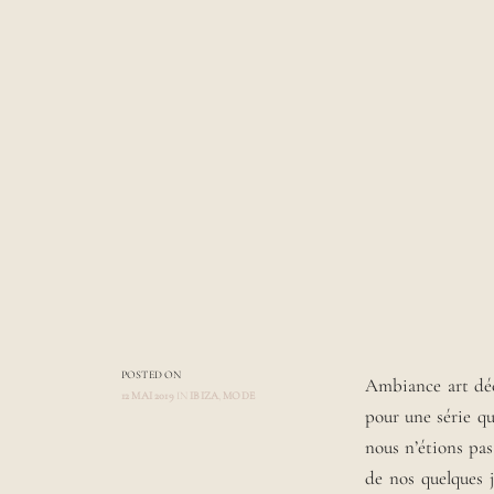
POSTED ON
Ambiance art déc
12 MAI 2019
IN
IBIZA
,
MODE
pour une série q
A
U
nous n’étions pas 
T
de nos quelques j
H
O