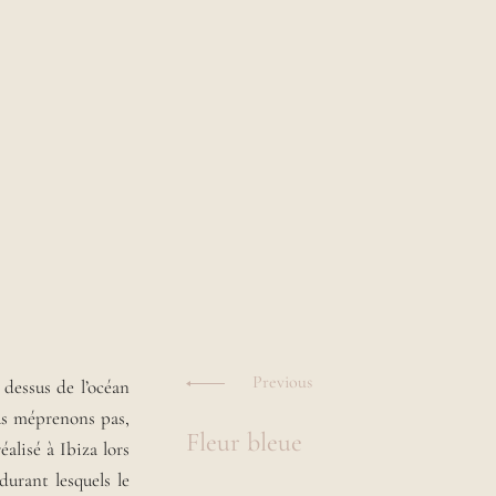
Navigation
des
Previous
dessus de l’océan
us méprenons pas,
Fleur bleue
articles
éalisé à Ibiza lors
durant lesquels le