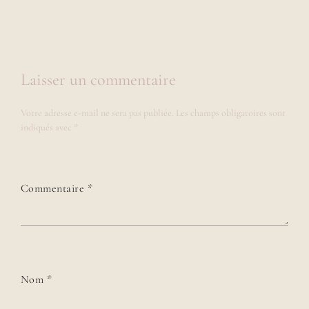
Laisser un commentaire
Votre adresse e-mail ne sera pas publiée.
Les champs obligatoires sont
indiqués avec
*
Commentaire
*
Nom
*