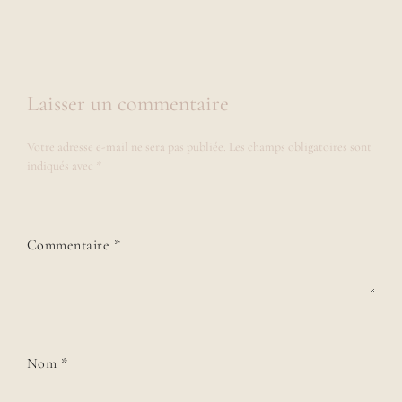
Laisser un commentaire
Votre adresse e-mail ne sera pas publiée.
Les champs obligatoires sont
indiqués avec
*
Commentaire
*
Nom
*