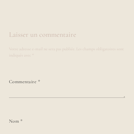
Laisser un commentaire
Votre adresse e-mail ne sera pas publiée.
Les champs obligatoires sont
indiqués avec
*
Commentaire
*
Nom
*