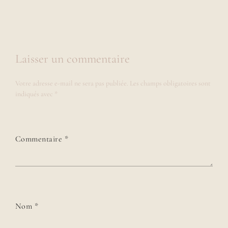
Laisser un commentaire
Votre adresse e-mail ne sera pas publiée.
Les champs obligatoires sont
indiqués avec
*
Commentaire
*
Nom
*