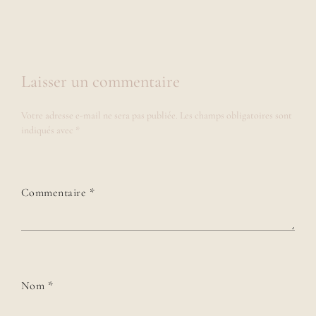
Laisser un commentaire
Votre adresse e-mail ne sera pas publiée.
Les champs obligatoires sont
indiqués avec
*
Commentaire
*
Nom
*