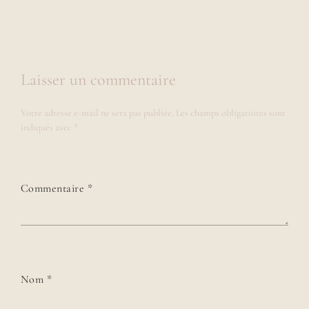
Laisser un commentaire
Votre adresse e-mail ne sera pas publiée.
Les champs obligatoires sont
indiqués avec
*
Commentaire
*
Nom
*