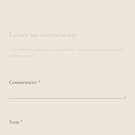
Laisser un commentaire
Votre adresse e-mail ne sera pas publiée.
Les champs obligatoires sont
indiqués avec
*
Commentaire
*
Nom
*