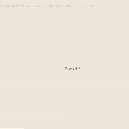
era pas publiée.
Les champs obligatoires sont indiqués avec
*
E-mail
*