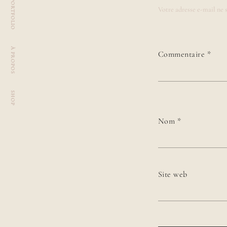
PORTFOLIO
Votre adresse e-mail ne s
À PROPOS
Commentaire
*
SHOP
Nom
*
Site web