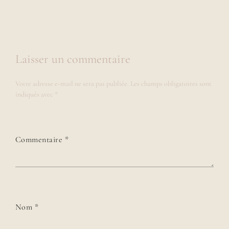
Laisser un commentaire
Votre adresse e-mail ne sera pas publiée.
Les champs obligatoires sont
indiqués avec
*
Commentaire
*
Nom
*