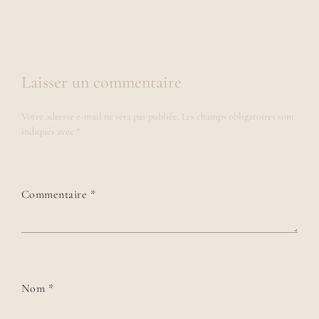
Laisser un commentaire
Votre adresse e-mail ne sera pas publiée.
Les champs obligatoires sont
indiqués avec
*
Commentaire
*
Nom
*