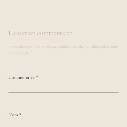
Laisser un commentaire
Votre adresse e-mail ne sera pas publiée.
Les champs obligatoires sont
indiqués avec
*
Commentaire
*
Nom
*