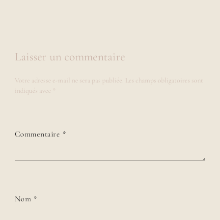
Laisser un commentaire
Votre adresse e-mail ne sera pas publiée.
Les champs obligatoires sont
indiqués avec
*
Commentaire
*
Nom
*