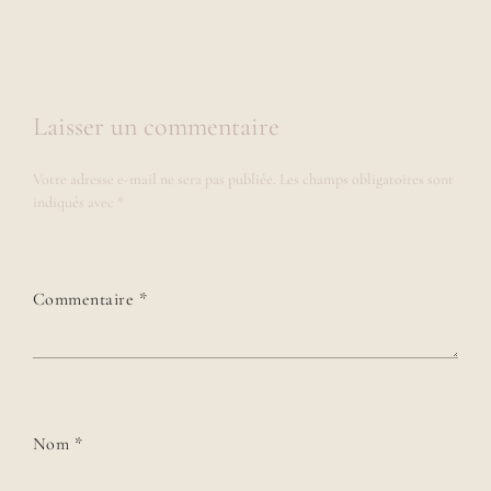
Laisser un commentaire
Votre adresse e-mail ne sera pas publiée.
Les champs obligatoires sont
indiqués avec
*
Commentaire
*
Nom
*