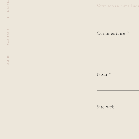
PORTFOLIO
Votre adresse e-mail ne s
À PROPOS
Commentaire
*
SHOP
Nom
*
Site web