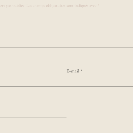
era pas publiée.
Les champs obligatoires sont indiqués avec
*
E-mail
*