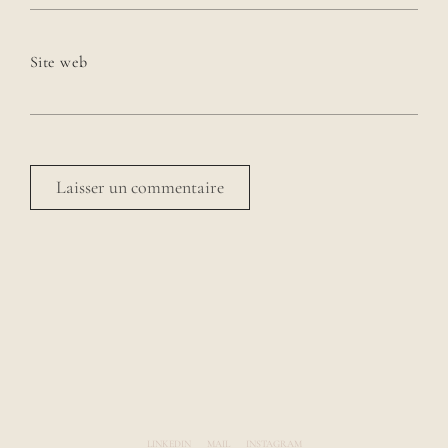
Site web
Avenue des Rêveries par Laura Gauthier
LINKEDIN
MAIL
INSTAGRAM