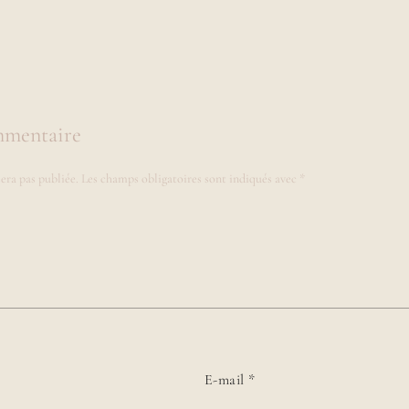
mmentaire
era pas publiée.
Les champs obligatoires sont indiqués avec
*
E-mail
*