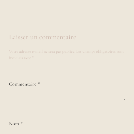
Laisser un commentaire
Votre adresse e-mail ne sera pas publiée.
Les champs obligatoires sont
indiqués avec
*
Commentaire
*
Nom
*