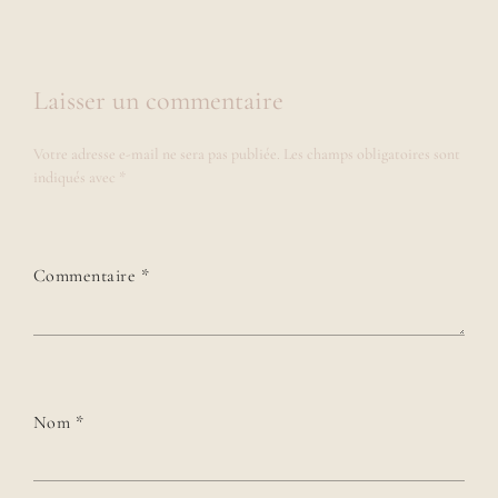
Laisser un commentaire
Votre adresse e-mail ne sera pas publiée.
Les champs obligatoires sont
indiqués avec
*
Commentaire
*
Nom
*