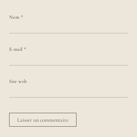
Nom
*
E-mail
*
Site web