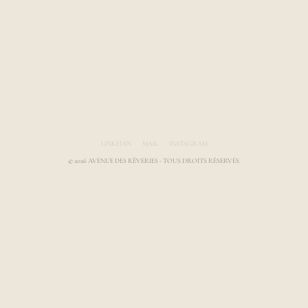
Avenue des Rêveries par Laura Gauthier
LINKEDIN
MAIL
INSTAGRAM
© 2026 AVENUE DES RÊVERIES - TOUS DROITS RÉSERVÉS.