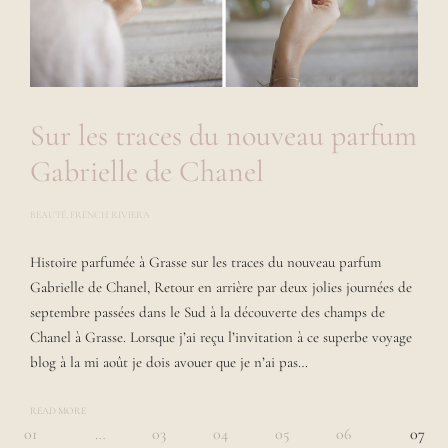
Sur les traces du nouveau parfum
Gabrielle de Chanel
BEAUTÉ
,
FRENCH RIVIERA
P
O
S
Histoire parfumée à Grasse sur les traces du nouveau parfum
T
E
Gabrielle de Chanel, Retour en arrière par deux jolies journées de
D
B
septembre passées dans le Sud à la découverte des champs de
Y
Chanel à Grasse. Lorsque j’ai reçu l’invitation à ce superbe voyage
L
A
blog à la mi août je dois avouer que je n’ai pas…
U
R
A
READ MORE
Page
01
…
03
04
05
06
07