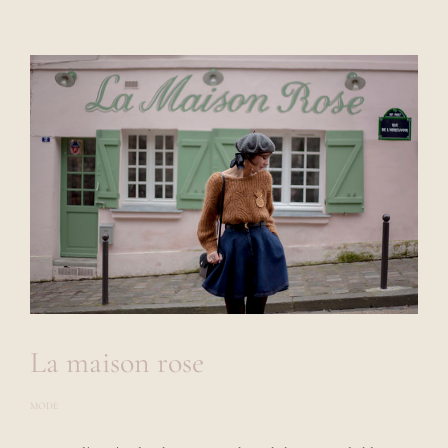
La maison rose
MODE
P
O
S