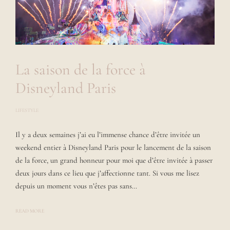
La saison de la force à
Disneyland Paris
LIFESTYLE
P
O
S
Il y a deux semaines j’ai eu l’immense chance d’être invitée un
T
E
weekend entier à Disneyland Paris pour le lancement de la saison
D
B
de la force, un grand honneur pour moi que d’être invitée à passer
Y
deux jours dans ce lieu que j’affectionne tant. Si vous me lisez
L
A
depuis un moment vous n’êtes pas sans…
U
R
A
READ MORE