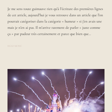
O
S
Je me sens toute guimauve rien qu’à l’écriture des premières lignes
T
E
de cet article, aujourd’hui je vous retrouve dans un article que l’on
D
B
pourrait catégoriser dans la catégorie « humeur » si j’en avais une
Y
mais je n’en ai pas. Il m’arrive rarement de parler « juste comme
L
A
ça » par pudeur très certainement et parce que bien que…
U
R
A
READ MORE