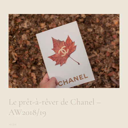
Le prêt-à-rêver de Chanel –
AW2018/19
MODE
P