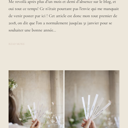
Me revoilà après plus d’un mois et demi d’absence sur le blog, et
T
E
oui tout ce temps! Ce n’était pourtant pas l’envie qui me manquait
D
B
de venir poster par ici ! Cet article est donc mon tout premier de
Y
2018, on dit que l’on a normalement jusqu’au 31 janvier pour se
L
A
souhaiter une bonne année…
U
R
A
READ MORE